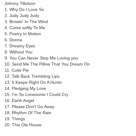
Johnny Tillotson
1. Why Do I Love So
2. Judy Judy Judy
3. Browin' In The Wind
4. Come softly To Me
5. Poetry In Motion
6. Donna
7. Dreamy Eyes
8. Without You
9. You Can Never Stop Me Loving you
10. Send Me The Pillow That You Dream On
11. Cutie Pie
12. Talk Back Trembling Lips
13. It Keeps Right On A Hurtin
14. Pledging My Love
15. I'm So Lonesome I Could Cry
16. Earth Angel
17. Please Don't Go Away
18. Rhythm Of The Rain
19. Things
20. This Ole House