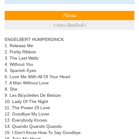
เรื่องย่อ
รายละเอียดสินค้า
ENGELBERT HUMPERDINCK
1. Release Me
2. Pretty Ribbon
3. The Last Waltz
4. Without You
5. Spanish Eyes
6. Love Me With All Of Your Heart
7. A Man Without Love
8. She
9. Les Bicyclettes De Belsize
10. Lady Of The Night
11. The Power Of Love
12. Goodbye My Lover
13. Everybody Knows
14. Quando Quando Quando
15. I Don't Know How To Say Goodbye
16. Take My Heart