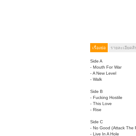
เรื่องย่อ
รายละเอียดสิ
Side A
- Mouth For War
- A New Level
- Walk
Side B
- Fucking Hostile
- This Love
- Rise
Side C
- No Good (Attack The 
- Live In A Hole