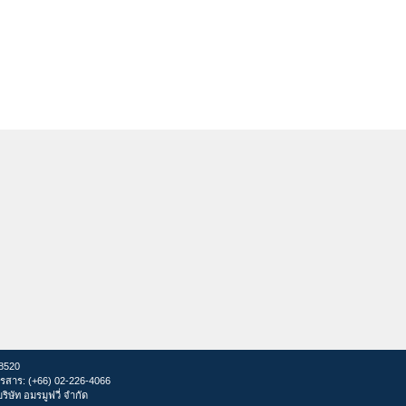
28520
รสาร: (+66) 02-226-4066
ษัท อมรมูฟวี่ จำกัด