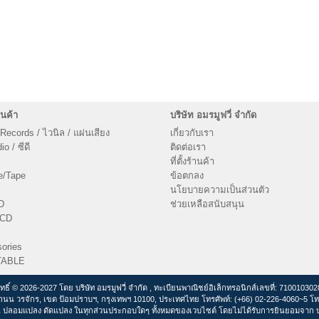
นค้า
บริษัท อมรมูฟวี่ จำกัด
 Records / ไวนิล / แผ่นเสียง
เกี่ยวกับเรา
o / ซีดี
ติดต่อเรา
ที่ตั้งร้านค้า
e/Tape
ข้อตกลง
นโยบายความเป็นส่วนตัว
D
ช่วยเหลือสนับสนุน
VCD
ories
TABLE
ิทธิ์ © 2026-2027 โดย บริษัท อมรมูฟวี่ จำกัด , ทะเบียนพาณิชย์อิเล็กทรอนิกส์เลขที่: 71001030
ถนน วรจักร, เขต ป้อมปราบฯ, กรุงเทพฯ 10100, ประเทศไทย โทรศัพท์: (+66) 02-226-4060~5 โท
 ปลอมแปลง ดัดแปลง ในทุกส่วนประกอบใดๆ ทั้งหมดของเวบไซต์ โดยไม่ได้รับการยินยอมจาก บริ