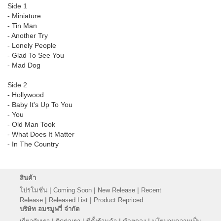
Side 1
- Miniature
- Tin Man
- Another Try
- Lonely People
- Glad To See You
- Mad Dog
Side 2
- Hollywood
- Baby It's Up To You
- You
- Old Man Took
- What Does It Matter
- In The Country
สินค้า
|
|
|
โปรโมชั่น
Coming Soon
New Release
Recent
|
|
Release
Released List
Product Repriced
บริษัท อมรมูฟวี่ จำกัด
|
|
|
|