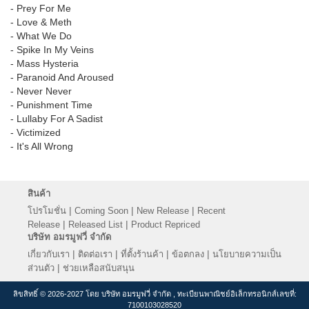
- Prey For Me
- Love & Meth
- What We Do
- Spike In My Veins
- Mass Hysteria
- Paranoid And Aroused
- Never Never
- Punishment Time
- Lullaby For A Sadist
- Victimized
- It's All Wrong
สินค้า
|
|
|
โปรโมชั่น
Coming Soon
New Release
Recent
|
|
Release
Released List
Product Repriced
บริษัท อมรมูฟวี่ จำกัด
|
|
|
|
เกี่ยวกับเรา
ติดต่อเรา
ที่ตั้งร้านค้า
ข้อตกลง
นโยบายความเป็น
|
ส่วนตัว
ช่วยเหลือสนับสนุน
ลิขสิทธิ์ © 2026-2027 โดย บริษัท อมรมูฟวี่ จำกัด , ทะเบียนพาณิชย์อิเล็กทรอนิกส์เลขที่:
7100103028520