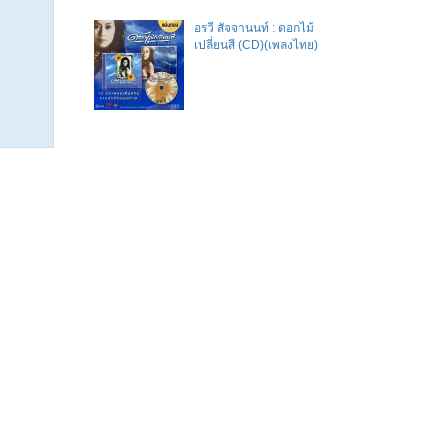
อรวี สัจจานนท์ : ดอกไม้
เปลี่ยนสี (CD)(เพลงไทย)