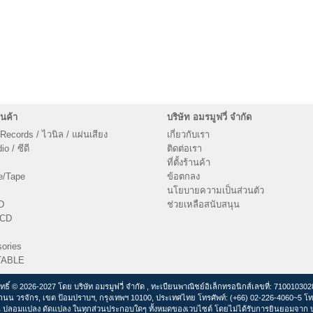
นค้า
บริษัท อมรมูฟวี่ จำกัด
 Records / ไวนิล / แผ่นเสียง
เกี่ยวกับเรา
o / ซีดี
ติดต่อเรา
ที่ตั้งร้านค้า
e/Tape
ข้อตกลง
นโยบายความเป็นส่วนตัว
D
ช่วยเหลือสนับสนุน
VCD
ories
TABLE
ิทธิ์ © 2026-2027 โดย บริษัท อมรมูฟวี่ จำกัด , ทะเบียนพาณิชย์อิเล็กทรอนิกส์เลขที่: 71001030
ถนน วรจักร, เขต ป้อมปราบฯ, กรุงเทพฯ 10100, ประเทศไทย โทรศัพท์: (+66) 02-226-4060~5 โท
 ปลอมแปลง ดัดแปลง ในทุกส่วนประกอบใดๆ ทั้งหมดของเวบไซต์ โดยไม่ได้รับการยินยอมจาก บริ