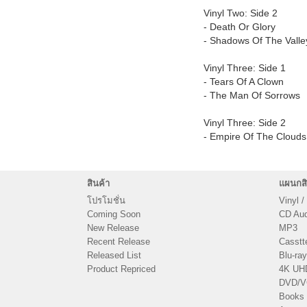
Vinyl Two: Side 2
- Death Or Glory
- Shadows Of The Valle
Vinyl Three: Side 1
- Tears Of A Clown
- The Man Of Sorrows
Vinyl Three: Side 2
- Empire Of The Clouds
สินค้า
แผนกสิ
โปรโมชั่น
Vinyl /
Coming Soon
CD Audi
New Release
MP3
Recent Release
Casstt
Released List
Blu-ray
Product Repriced
4K UH
DVD/
Books