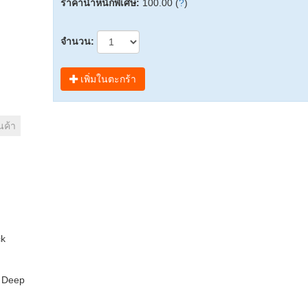
ราคาน้ำหนักพิเศษ:
100.00 (
?
)
จำนวน:
เพิ่มในตะกร้า
นค้า
ck
s Deep