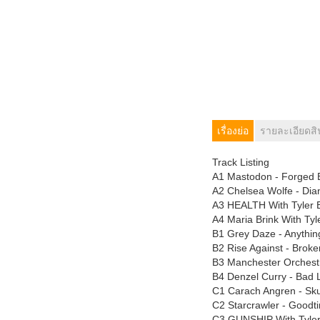
เรื่องย่อ
รายละเอียดสิ
Track Listing
A1 Mastodon - Forged B
A2 Chelsea Wolfe - Dia
A3 HEALTH With Tyler Bat
A4 Maria Brink With Tyl
B1 Grey Daze - Anything
B2 Rise Against - Broke
B3 Manchester Orchestr
B4 Denzel Curry - Bad 
C1 Carach Angren - Sku
C2 Starcrawler - Goodti
C3 GUNSHIP With Tyler 