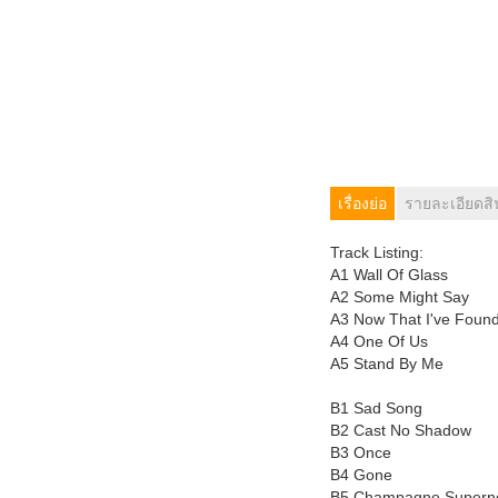
เรื่องย่อ
รายละเอียดสิ
Track Listing:
A1 Wall Of Glass
A2 Some Might Say
A3 Now That I've Foun
A4 One Of Us
A5 Stand By Me
B1 Sad Song
B2 Cast No Shadow
B3 Once
B4 Gone
B5 Champagne Supern