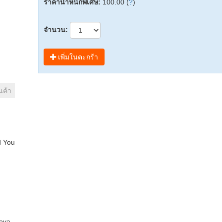
ราคาน้ำหนักพิเศษ:
100.00 (
?
)
จำนวน:
เพิ่มในตะกร้า
นค้า
d You
ova