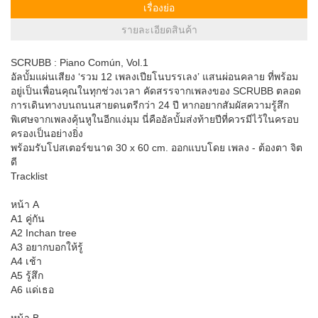
เรื่องย่อ
รายละเอียดสินค้า
SCRUBB : Piano Común, Vol.1
อัลบั้มแผ่นเสียง ‘รวม 12 เพลงเปียโนบรรเลง’ แสนผ่อนคลาย ที่พร้อม
อยู่เป็นเพื่อนคุณในทุกช่วงเวลา คัดสรรจากเพลงของ SCRUBB ตลอด
การเดินทางบนถนนสายดนตรีกว่า 24 ปี หากอยากสัมผัสความรู้สึก
พิเศษจากเพลงคุ้นหูในอีกแง่มุม นี่คืออัลบั้มส่งท้ายปีที่ควรมีไว้ในครอบ
ครองเป็นอย่างยิ่ง
พร้อมรับโปสเตอร์ขนาด 30 x 60 cm. ออกแบบโดย เพลง - ต้องตา จิต
ดี
Tracklist
หน้า A
A1 คู่กัน
A2 Inchan tree
A3 อยากบอกให้รู้
A4 เช้า
A5 รู้สึก
A6 แด่เธอ
หน้า B