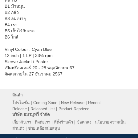
B1 ม้าหมุน
B2 กลัว
B3 ลมเบาๆ
B4 เรา
B5 เก็บไว้กับเธอ
B6 ใกล้
Vinyl Colour : Cyan Blue
12 inch | 1 LP | 33⅓ rpm
Sleeve Jacket / Poster
เปิดพรีออเดอร์ 20 - 28 พฤศจิกายน 67
จัดส่งภายใน 27 ธันวาคม 2567
สินค้า
|
|
|
โปรโมชั่น
Coming Soon
New Release
Recent
|
|
Release
Released List
Product Repriced
บริษัท อมรมูฟวี่ จำกัด
|
|
|
|
เกี่ยวกับเรา
ติดต่อเรา
ที่ตั้งร้านค้า
ข้อตกลง
นโยบายความเป็น
|
ส่วนตัว
ช่วยเหลือสนับสนุน