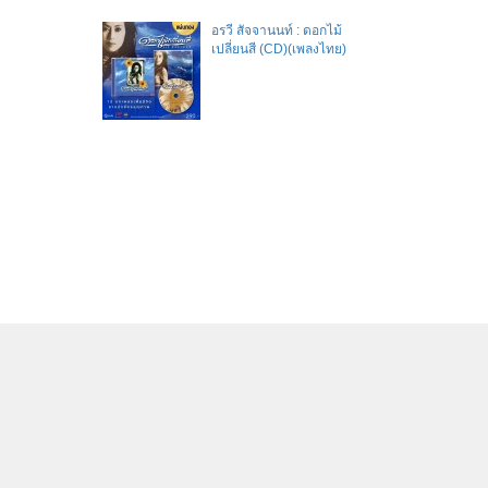
อรวี สัจจานนท์ : ดอกไม้
เปลี่ยนสี (CD)(เพลงไทย)