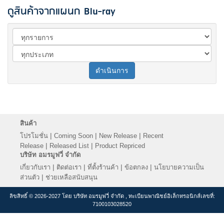
ดูสินค้าจากแผนก Blu-ray
ดำเนินการ
สินค้า
|
|
|
โปรโมชั่น
Coming Soon
New Release
Recent
|
|
Release
Released List
Product Repriced
บริษัท อมรมูฟวี่ จำกัด
|
|
|
|
เกี่ยวกับเรา
ติดต่อเรา
ที่ตั้งร้านค้า
ข้อตกลง
นโยบายความเป็น
|
ส่วนตัว
ช่วยเหลือสนับสนุน
ลิขสิทธิ์ © 2026-2027 โดย บริษัท อมรมูฟวี่ จำกัด , ทะเบียนพาณิชย์อิเล็กทรอนิกส์เลขที่:
7100103028520