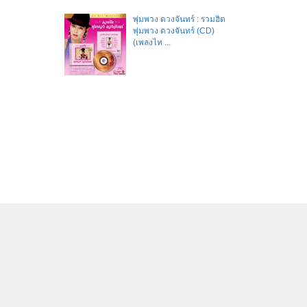
พุ่มพวง ดวงจันทร์ : รวมฮิต
พุ่มพวง ดวงจันทร์ (CD)
(เพลงไท ...