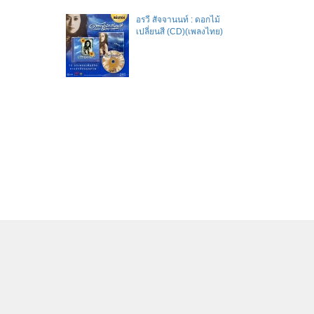
อรวี สัจจานนท์ : ดอกไม้
เปลี่ยนสี (CD)(เพลงไทย)