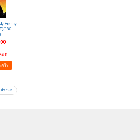
 My Enemy
LP)(180
)
.00
าหมด
ะกร้า
ท้ายสุด