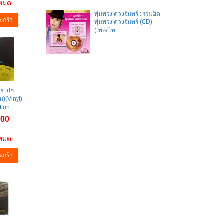
าหมด
พุ่มพวง ดวงจันทร์ : รวมฮิต
ะกร้า
พุ่มพวง ดวงจันทร์ (CD)
(เพลงไท ...
ร: ปก
คม)(Vinyl)
ion ...
.00
าหมด
ะกร้า