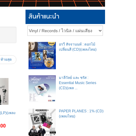
สินค้าแนะนำ
อรวี สัจจานนท์ : ดอกไม้
เปลี่ยนสี (CD)(เพลงไทย)
ท้ายสุด
มาลีวัลย์​ และ​ ชรัส​ :
Essential Music Series
(CD)(เพล ...
PAPER PLANES : 1% (CD)
(LP)(เพลง
(เพลงไทย)
.00