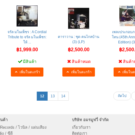
จรัล มโนเพ็ชร : A Cordial
เพลงประกอบภ
คาราวาน : ชุด คนไกลบ้าน
Tribute to จรัล มโนเพ็ชร:
โทน (45th Ann
(3) (LP)
ให้ ...
Edition) (3)
฿1,999.00
฿2,500.00
฿2,500
มีสินค้า
สินค้าหมด
สินค้
เพิ่มในตะกร้า
เพิ่มในตะกร้า
เพิ่มในต
ถัดไป
12
13
14
นค้า
บริษัท อมรมูฟวี่ จำกัด
 Records / ไวนิล / แผ่นเสียง
เกี่ยวกับเรา
o / ซีดี
ติดต่อเรา