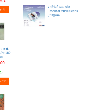
าหมด
มาลีวัลย์​ และ​ ชรัส​ :
ะกร้า
Essential Music Series
(CD)(เพล ...
ามาตย์:
(LP) (180
k ...
.00
ค้า
ะกร้า