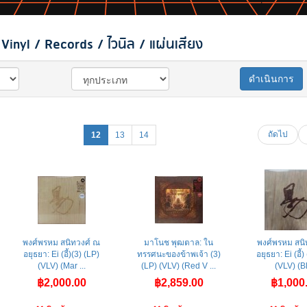
inyl / Records / ไวนิล / แผ่นเสียง
ดำเนินการ
ถัดไป
12
13
14
พงศ์พรหม สนิทวงศ์ ณ
มาโนช พุฒตาล: ใน
พงศ์พรหม สนิ
อยุธยา: Ei (อี้)(3) (LP)
ทรรศนะของข้าพเจ้า (3)
อยุธยา: Ei (อี้)
(VLV) (Mar ...
(LP) (VLV) (Red V ...
(VLV) (Bl 
฿2,000.00
฿2,859.00
฿1,000