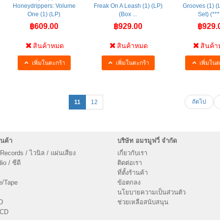
Honeydrippers: Volume
Freak On A Leash (1) (LP)
Grooves (1) (
One (1) (LP)
(Box ...
Set) (*** 
฿609.00
฿929.00
฿929.
สินค้าหมด
สินค้าหมด
สินค้
เพิ่มในตะกร้า
เพิ่มในตะกร้า
เพิ่มในต
ถัดไป
11
12
นค้า
บริษัท อมรมูฟวี่ จำกัด
 Records / ไวนิล / แผ่นเสียง
เกี่ยวกับเรา
o / ซีดี
ติดต่อเรา
ที่ตั้งร้านค้า
e/Tape
ข้อตกลง
นโยบายความเป็นส่วนตัว
D
ช่วยเหลือสนับสนุน
VCD