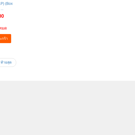
LP) (Box
...
00
าหมด
ะกร้า
ท้ายสุด