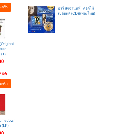
ะกร้า
อรวี สัจจานนท์ : ดอกไม้
เปลี่ยนสี (CD)(เพลงไทย)
(Original
ture
(1) ...
00
าหมด
ะกร้า
 Comedown
) (LP)
00