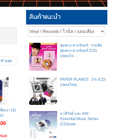
สินค้าแนะนำ
พุ่มพวง ดวงจันทร์ : รวมฮิต
พุ่มพวง ดวงจันทร์ (CD)
(เพลงไท ...
ท้ายสุด
PAPER PLANES : 1% (CD)
(เพลงไทย)
ช็ดเงา (3)
มาลีวัลย์​ และ​ ชรัส​ :
V)
Essential Music Series
.00
(CD)(เพล ...
าหมด