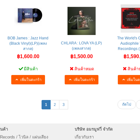
BOB​ ​James :​ Jazz Hand
The World's 
CHLARA : LOVA YA (LP)
(Black Vinyl)(LP)(เพลง
Audiophile
(เพลงสากล)
สากล)
Recordings (L
฿1,600.00
฿1,500.00
฿1,590
มีสินค้า
สินค้าหมด
สินค้
เพิ่มในตะกร้า
เพิ่มในตะกร้า
เพิ่มในต
ถัดไป
1
2
3
นค้า
บริษัท อมรมูฟวี่ จำกัด
 Records / ไวนิล / แผ่นเสียง
เกี่ยวกับเรา