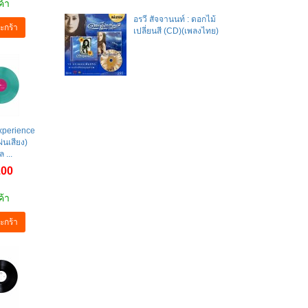
ค้า
อรวี สัจจานนท์ : ดอกไม้
ะกร้า
เปลี่ยนสี (CD)(เพลงไทย)
xperience
่นเสียง)
 ...
.00
ค้า
ะกร้า