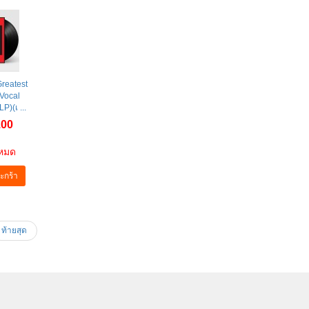
Greatest
 Vocal
P)(เ ...
.00
าหมด
ะกร้า
ท้ายสุด