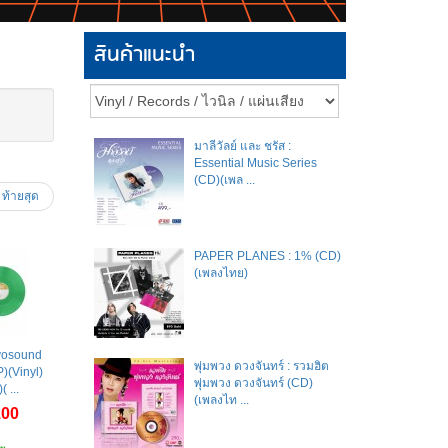
สินค้าแนะนำ
มาลีวัลย์​ และ​ ชรัส​ :
Essential Music Series
(CD)(เพล ...
ท้ายสุด
PAPER PLANES : 1% (CD)
(เพลงไทย)
evosound
พุ่มพวง ดวงจันทร์ : รวมฮิต
)(Vinyl)
พุ่มพวง ดวงจันทร์ (CD)
( ...
(เพลงไท ...
.00