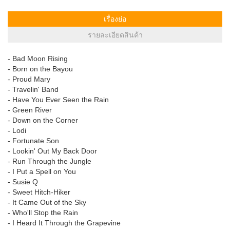
เรื่องย่อ
รายละเอียดสินค้า
- Bad Moon Rising
- Born on the Bayou
- Proud Mary
- Travelin' Band
- Have You Ever Seen the Rain
- Green River
- Down on the Corner
- Lodi
- Fortunate Son
- Lookin' Out My Back Door
- Run Through the Jungle
- I Put a Spell on You
- Susie Q
- Sweet Hitch-Hiker
- It Came Out of the Sky
- Who'll Stop the Rain
- I Heard It Through the Grapevine