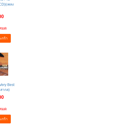
(CD)(เพลง
00
าหมด
ะกร้า
Very Best
งสากล)
00
าหมด
ะกร้า