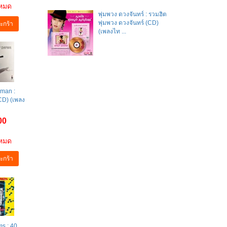
าหมด
พุ่มพวง ดวงจันทร์ : รวมฮิต
พุ่มพวง ดวงจันทร์ (CD)
ะกร้า
(เพลงไท ...
man :
CD) (เพลง
00
าหมด
ะกร้า
ms : 40