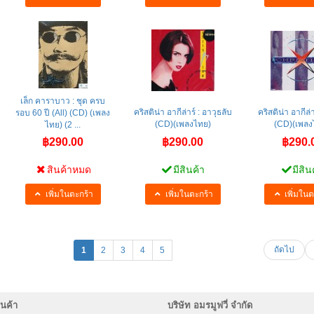
เล็ก คาราบาว : ชุด ครบ
คริสติน่า อากีล่าร์ : อาวุธลับ
คริสติน่า อากีล่า
รอบ 60 ปี (All) (CD) (เพลง
(CD)(เพลงไทย)
(CD)(เพลง
ไทย) (2 ...
฿290.00
฿290.00
฿290.
สินค้าหมด
มีสินค้า
มีสิน
เพิ่มในตะกร้า
เพิ่มในตะกร้า
เพิ่มในต
ถัดไป
1
2
3
4
5
นค้า
บริษัท อมรมูฟวี่ จำกัด