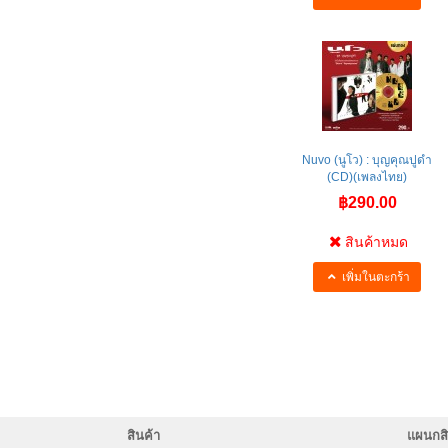
Nuvo (นูโว) : บุญคุณปูดำ
(CD)(เพลงไทย)
฿290.00
สินค้าหมด
เพิ่มในตะกร้า
สินค้า
แผนกสิ