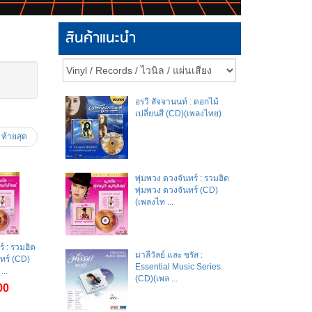
สินค้าแนะนำ
อรวี สัจจานนท์ : ดอกไม้
เปลี่ยนสี (CD)(เพลงไทย)
ท้ายสุด
พุ่มพวง ดวงจันทร์ : รวมฮิต
พุ่มพวง ดวงจันทร์ (CD)
(เพลงไท ...
์ : รวมฮิต
มาลีวัลย์​ และ​ ชรัส​ :
ทร์ (CD)
Essential Music Series
...
(CD)(เพล ...
00