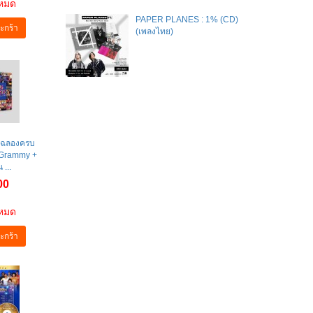
าหมด
PAPER PLANES : 1% (CD)
ะกร้า
(เพลงไทย)
ศษฉลองครบ
 Grammy +
 ...
00
าหมด
ะกร้า