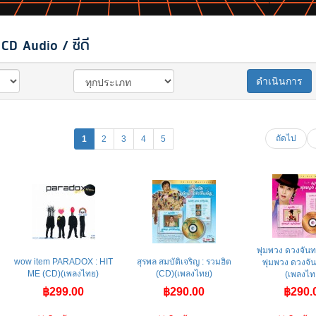
CD Audio / ซีดี
ดำเนินการ
ถัดไป
1
2
3
4
5
พุ่มพวง ดวงจันทร
wow item PARADOX : HIT
สุรพล สมบัติเจริญ : รวมฮิต
พุ่มพวง ดวงจัน
ME (CD)(เพลงไทย)
(CD)(เพลงไทย)
(เพลงไท 
฿299.00
฿290.00
฿290.