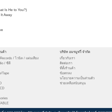
t Is He to You?)
 It Away
ve
นค้า
บริษัท อมรมูฟวี่ จำกัด
 Records / ไวนิล / แผ่นเสียง
เกี่ยวกับเรา
o / ซีดี
ติดต่อเรา
ที่ตั้งร้านค้า
e/Tape
ข้อตกลง
นโยบายความเป็นส่วนตัว
D
ช่วยเหลือสนับสนุน
VCD
ories
TABLE