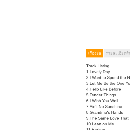
เรื่องย่อ
รายละเอียดสิ
Track Listing
1.Lovely Day
2.I Want to Spend the N
3.Let Me Be the One Y
4.Hello Like Before
5.Tender Things
6.I Wish You Well
7.Ain't No Sunshine
8.Grandma's Hands
9.The Same Love That
10.Lean on Me
11.Harlem