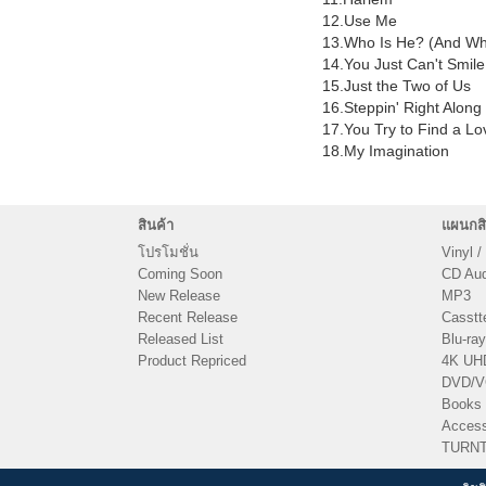
12.Use Me
13.Who Is He? (And Wha
14.You Just Can't Smile
15.Just the Two of Us
16.Steppin' Right Along
17.You Try to Find a Lo
18.My Imagination
สินค้า
แผนกสิ
โปรโมชั่น
Vinyl /
Coming Soon
CD Audi
New Release
MP3
Recent Release
Casstt
Released List
Blu-ray
Product Repriced
4K UH
DVD/
Books
Access
TURN