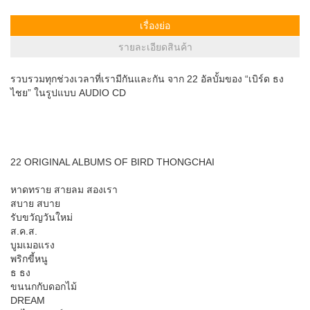
เรื่องย่อ
รายละเอียดสินค้า
รวบรวมทุกช่วงเวลาที่เรามีกันและกัน จาก 22 อัลบั้มของ “เบิร์ด ธง
ไชย” ในรูปแบบ AUDIO CD
22 ORIGINAL ALBUMS OF BIRD THONGCHAI
หาดทราย สายลม สองเรา
สบาย สบาย
รับขวัญวันใหม่
ส.ค.ส.
บูมเมอแรง
พริกขี้หนู
ธ ธง
ขนนกกับดอกไม้
DREAM