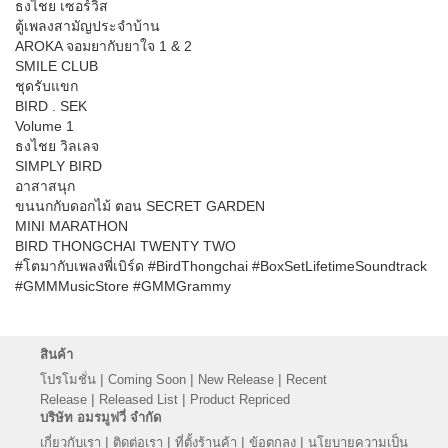
ธงไชย เซอร์วิส
ตู้เพลงสามัญประจำบ้าน
AROKA จอมยากับยาใจ 1 & 2
SMILE CLUB
ชุดรับแขก
BIRD . SEK
Volume 1
ธงไชย วิลเลจ
SIMPLY BIRD
อาสาสนุก
ขนนกกับดอกไม้ ตอน SECRET GARDEN
MINI MARATHON
BIRD THONGCHAI TWENTY TWO
#โตมากับเพลงพี่เบิร์ด #BirdThongchai #BoxSetLifetimeSoundtrack
#GMMMusicStore #GMMGrammy
สินค้า
|
|
|
โปรโมชั่น
Coming Soon
New Release
Recent
|
|
Release
Released List
Product Repriced
บริษัท อมรมูฟวี่ จำกัด
|
|
|
|
เกี่ยวกับเรา
ติดต่อเรา
ที่ตั้งร้านค้า
ข้อตกลง
นโยบายความเป็น