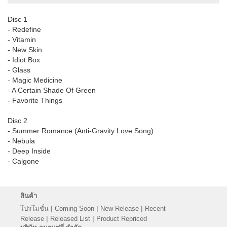
Disc 1
- Redefine
- Vitamin
- New Skin
- Idiot Box
- Glass
- Magic Medicine
- A Certain Shade Of Green
- Favorite Things
Disc 2
- Summer Romance (Anti-Gravity Love Song)
- Nebula
- Deep Inside
- Calgone
สินค้า
|
|
|
โปรโมชั่น
Coming Soon
New Release
Recent
|
|
Release
Released List
Product Repriced