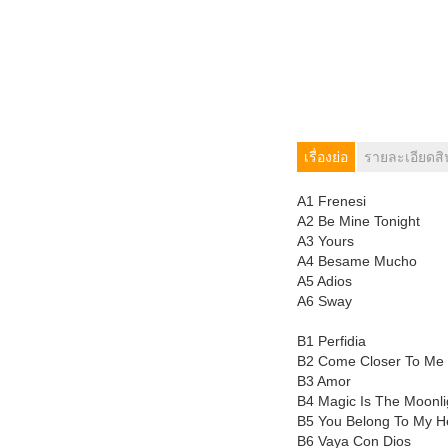
เรื่องย่อ
รายละเอียดสิ
A1 Frenesi
A2 Be Mine Tonight
A3 Yours
A4 Besame Mucho
A5 Adios
A6 Sway
B1 Perfidia
B2 Come Closer To Me
B3 Amor
B4 Magic Is The Moonli
B5 You Belong To My H
B6 Vaya Con Dios