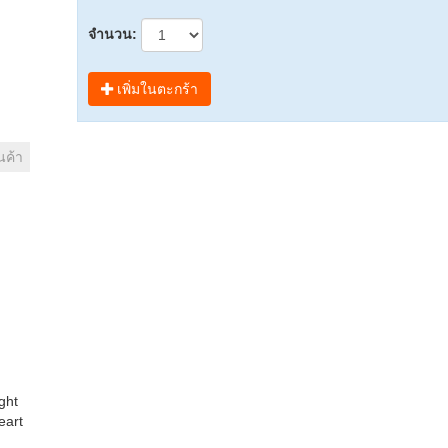
จำนวน:
เพิ่มในตะกร้า
นค้า
ght
eart