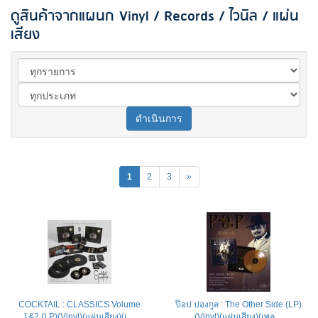
ดูสินค้าจากแผนก Vinyl / Records / ไวนิล / แผ่น
เสียง
ดำเนินการ
1
2
3
»
COCKTAIL : CLASSICS Volume
ป๊อป ปองกูล : The Other Side (LP)
1&2 (LP)(Vinyl)(แผ่นเสียง)(เ ...
(Vinyl)(แผ่นเสียง)(เพล ...