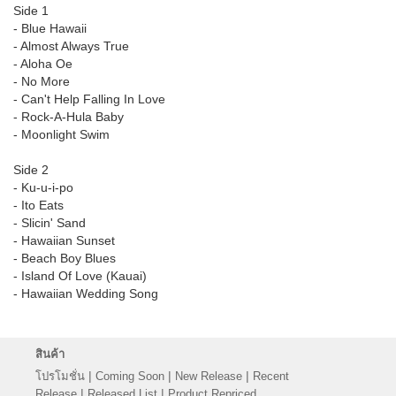
Side 1
- Blue Hawaii
- Almost Always True
- Aloha Oe
- No More
- Can't Help Falling In Love
- Rock-A-Hula Baby
- Moonlight Swim
Side 2
- Ku-u-i-po
- Ito Eats
- Slicin' Sand
- Hawaiian Sunset
- Beach Boy Blues
- Island Of Love (Kauai)
- Hawaiian Wedding Song
สินค้า
|
|
|
โปรโมชั่น
Coming Soon
New Release
Recent
|
|
Release
Released List
Product Repriced