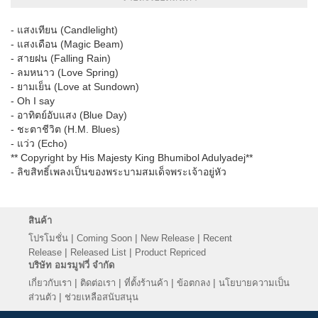
- แสงเทียน (Candlelight)
- แสงเดือน (Magic Beam)
- สายฝน (Falling Rain)
- ลมหนาว (Love Spring)
- ยามเย็น (Love at Sundown)
- Oh I say
- อาทิตย์อับแสง (Blue Day)
- ชะตาชีวิต (H.M. Blues)
- แว่ว (Echo)
** Copyright by His Majesty King Bhumibol Adulyadej**
- ลิขสิทธิ์เพลงเป็นของพระบามสมเด็จพระเจ้าอยู่หัว
สินค้า
|
|
|
โปรโมชั่น
Coming Soon
New Release
Recent
|
|
Release
Released List
Product Repriced
บริษัท อมรมูฟวี่ จำกัด
|
|
|
|
เกี่ยวกับเรา
ติดต่อเรา
ที่ตั้งร้านค้า
ข้อตกลง
นโยบายความเป็น
|
ส่วนตัว
ช่วยเหลือสนับสนุน