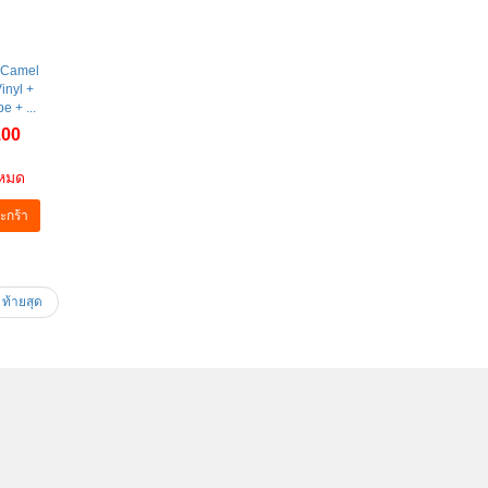
: Camel
inyl +
e + ...
.00
าหมด
ะกร้า
ท้ายสุด