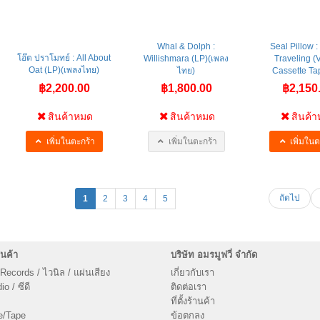
Whal & Dolph :
Seal Pillow 
โอ๊ต ปราโมทย์ : All About
Willishmara (LP)(เพลง
Traveling (V
Oat (LP)(เพลงไทย)
ไทย)
Cassette Tap
฿2,200.00
฿1,800.00
฿2,150
สินค้าหมด
สินค้าหมด
สินค้
เพิ่มในตะกร้า
เพิ่มในตะกร้า
เพิ่มในต
ถัดไป
1
2
3
4
5
นค้า
บริษัท อมรมูฟวี่ จำกัด
 Records / ไวนิล / แผ่นเสียง
เกี่ยวกับเรา
o / ซีดี
ติดต่อเรา