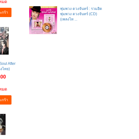
าหมด
พุ่มพวง ดวงจันทร์ : รวมฮิต
ะกร้า
พุ่มพวง ดวงจันทร์ (CD)
(เพลงไท ...
 Soul After
ลงไทย)
.00
าหมด
ะกร้า