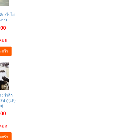
เสียงใบไผ่
ไทย)
.00
าหมด
ะกร้า
 : รำลึก
สีดำ)(LP)
ย)
.00
าหมด
ะกร้า