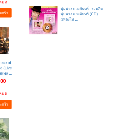
าหมด
พุ่มพวง ดวงจันทร์ : รวมฮิต
ะกร้า
พุ่มพวง ดวงจันทร์ (CD)
(เพลงไท ...
iece of
d (Live
(เพล ...
.00
าหมด
ะกร้า