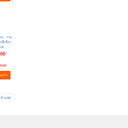
วบ : รวม
(สีเขียว
พ ...
.00
าหมด
ะกร้า
ท้ายสุด