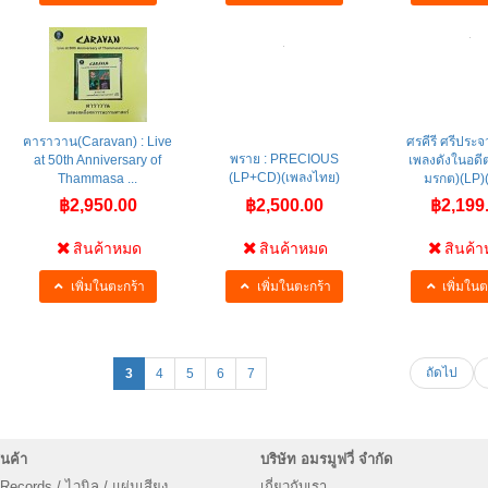
ฅาราวาน(Caravan) : Live
ศรคีรี ศรีประจ
พราย : PRECIOUS
at 50th Anniversary of
เพลงดังในอดีต
(LP+CD)(เพลงไทย)
Thammasa ...
มรกต)(LP)(เ
฿2,950.00
฿2,500.00
฿2,199
สินค้าหมด
สินค้าหมด
สินค้
เพิ่มในตะกร้า
เพิ่มในตะกร้า
เพิ่มในต
ถัดไป
3
4
5
6
7
นค้า
บริษัท อมรมูฟวี่ จำกัด