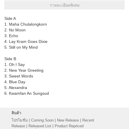
รายละเอียดพิเศษ
Side A
1. Maha Chulalongkorn
2. No Moon
3. Echo
4. Lay Kram Goes Dixie
5. Still on My Mind
Side B
1. Oh I Say
2. New Year Greeting
3. Sweet Words
4. Blue Day
5. Alexandra
6. Kwamfan An Sungsud
สินค้า
|
|
|
โปรโมชั่น
Coming Soon
New Release
Recent
|
|
Release
Released List
Product Repriced