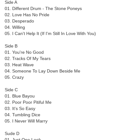
Side A
01. Different Drum - The Stone Poneys
02. Love Has No Pride
03. Desperado
04. Willing
05. I Can't Help It (If I'm Still In Love With You)
Side B
01. You're No Good
02. Tracks Of My Tears
03. Heat Wave
04. Someone To Lay Down Beside Me
05. Crazy
Side C
01. Blue Bayou
02. Poor Poor Pitiful Me
03. It's So Easy
04. Tumbling Dice
05. I Never Will Marry
Sude D
01. Just One Look