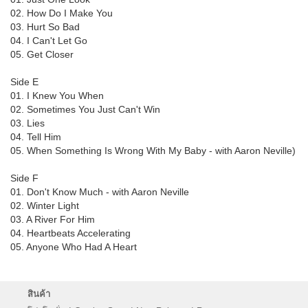
02. How Do I Make You
03. Hurt So Bad
04. I Can't Let Go
05. Get Closer
Side E
01. I Knew You When
02. Sometimes You Just Can't Win
03. Lies
04. Tell Him
05. When Something Is Wrong With My Baby - with Aaron Neville)
Side F
01. Don't Know Much - with Aaron Neville
02. Winter Light
03. A River For Him
04. Heartbeats Accelerating
05. Anyone Who Had A Heart
สินค้า