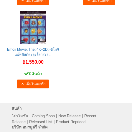
เพิ่มในตะกร้า
เพิ่มในตะกร้า
Emoji Movie, The: 4K+2D: -อิโมจิ
แอ๊พติสต์ตะลุยโลก (3) ...
฿1,550.00
มีสินค้า
เพิ่มในตะกร้า
สินค้า
|
|
|
โปรโมชั่น
Coming Soon
New Release
Recent
|
|
Release
Released List
Product Repriced
บริษัท อมรมูฟวี่ จำกัด