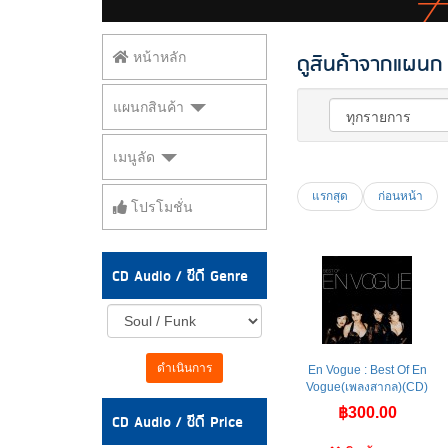
ดูสินค้าจากแผนก 
หน้าหลัก
แผนกสินค้า
เมนูลัด
แรกสุด
ก่อนหน้า
โปรโมชั่น
CD Audio / ซีดี Genre
ดำเนินการ
En Vogue : Best Of En
Vogue(เพลงสากล)(CD)
฿300.00
CD Audio / ซีดี Price