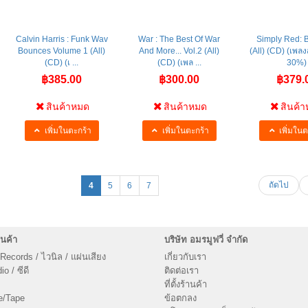
Calvin Harris : Funk Wav
War : The Best Of War
Simply Red: 
Bounces Volume 1 (All)
And More... Vol.2 (All)
(All) (CD) (เพล
(CD) (เ ...
(CD) (เพล ...
30%)
฿385.00
฿300.00
฿379.
สินค้าหมด
สินค้าหมด
สินค้
เพิ่มในตะกร้า
เพิ่มในตะกร้า
เพิ่มในต
ถัดไป
4
5
6
7
นค้า
บริษัท อมรมูฟวี่ จำกัด
 Records / ไวนิล / แผ่นเสียง
เกี่ยวกับเรา
o / ซีดี
ติดต่อเรา
ที่ตั้งร้านค้า
e/Tape
ข้อตกลง