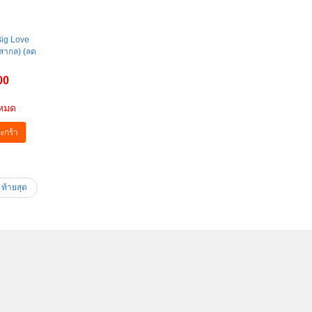
Big Love
งสากล) (ลด
00
าหมด
ะกร้า
ท้ายสุด