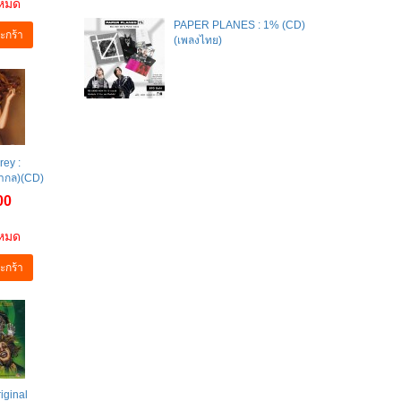
าหมด
PAPER PLANES : 1% (CD)
ะกร้า
(เพลงไทย)
rey :
สากล)(CD)
00
าหมด
ะกร้า
iginal