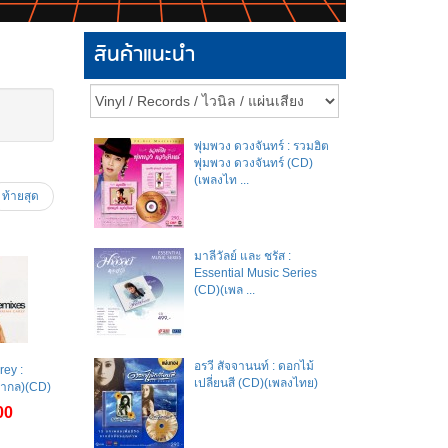
สินค้าแนะนำ
พุ่มพวง ดวงจันทร์ : รวมฮิต
พุ่มพวง ดวงจันทร์ (CD)
(เพลงไท ...
ท้ายสุด
มาลีวัลย์​ และ​ ชรัส​ :
Essential Music Series
(CD)(เพล ...
อรวี สัจจานนท์ : ดอกไม้
rey :
เปลี่ยนสี (CD)(เพลงไทย)
ากล)(CD)
00