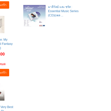
ะกร้า
มาลีวัลย์​ และ​ ชรัส​ :
Essential Music Series
(CD)(เพล ...
e: My
d Fantasy
)
.00
าหมด
ะกร้า
 Very Best