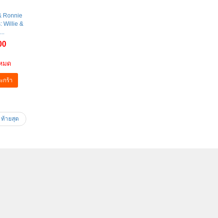
 & Ronnie
: Willie &
..
00
าหมด
ะกร้า
ท้ายสุด