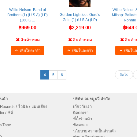
Willie Nelson :Band of
Willie Nelson
Gordon Lightfoot :Gord's
Brothers (1) (U.S.A) (LP)
Milsap: Ballads
Gold (1) (U.S.A) (LP)
(180 G ...
Ronnie .
฿969.00
฿2,219.00
฿649.
สินค้าหมด
สินค้าหมด
สินค้
เพิ่มในตะกร้า
เพิ่มในตะกร้า
เพิ่มในต
ถัดไป
4
5
6
นค้า
บริษัท อมรมูฟวี่ จำกัด
 Records / ไวนิล / แผ่นเสียง
เกี่ยวกับเรา
o / ซีดี
ติดต่อเรา
ที่ตั้งร้านค้า
e/Tape
ข้อตกลง
นโยบายความเป็นส่วนตัว