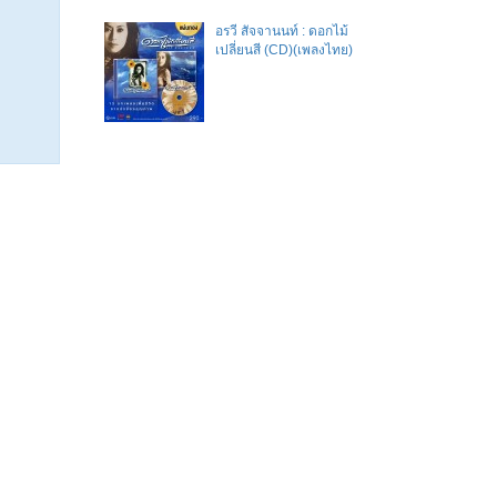
อรวี สัจจานนท์ : ดอกไม้
เปลี่ยนสี (CD)(เพลงไทย)