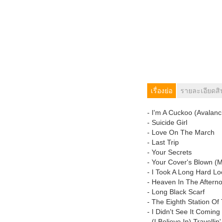
เรื่องย่อ
รายละเอียดสิ
- I'm A Cuckoo (Avalan
- Suicide Girl
- Love On The March
- Last Trip
- Your Secrets
- Your Cover's Blown (
- I Took A Long Hard Lo
- Heaven In The Aftern
- Long Black Scarf
- The Eighth Station O
- I Didn't See It Coming
- (I Believe In) Travellin'