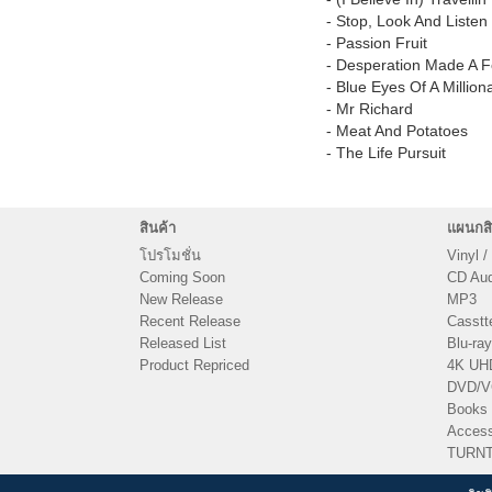
- Stop, Look And Listen
- Passion Fruit
- Desperation Made A F
- Blue Eyes Of A Million
- Mr Richard
- Meat And Potatoes
- The Life Pursuit
สินค้า
แผนกสิ
โปรโมชั่น
Vinyl /
Coming Soon
CD Audi
New Release
MP3
Recent Release
Casstt
Released List
Blu-ray
Product Repriced
4K UH
DVD/
Books
Access
TURN