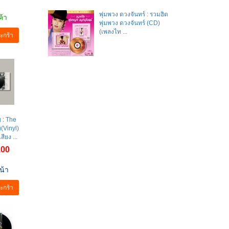
พุ่มพวง ดวงจันทร์ : รวมฮิต
ค้า
พุ่มพวง ดวงจันทร์ (CD)
(เพลงไท ...
ะกร้า
 : The
(Vinyl)
สียง ...
.00
น้า
ะกร้า