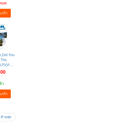
าหมด
ะกร้า
m,Did You
 The
)(Vi ...
.00
ค้า
ะกร้า
ท้ายสุด