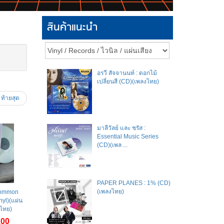
สินค้าแนะนำ
อรวี สัจจานนท์ : ดอกไม้
เปลี่ยนสี (CD)(เพลงไทย)
ท้ายสุด
มาลีวัลย์​ และ​ ชรัส​ :
Essential Music Series
(CD)(เพล ...
PAPER PLANES : 1% (CD)
(เพลงไทย)
Common
yl)(แผ่น
งไทย)
.00