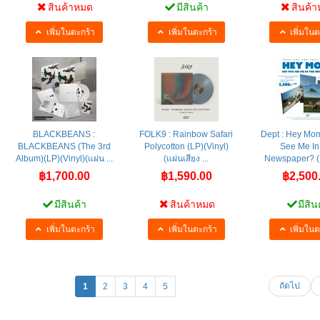
สินค้าหมด
มีสินค้า
สินค้
เพิ่มในตะกร้า
เพิ่มในตะกร้า
เพิ่มในต
BLACKBEANS :
FOLK9 : Rainbow Safari
Dept : Hey Mo
BLACKBEANS (The 3rd
Polycotton (LP)(Vinyl)
See Me In
Album)(LP)(Vinyl)(แผ่น ...
(แผ่นเสียง ...
Newspaper? (LP
฿1,700.00
฿1,590.00
฿2,500
มีสินค้า
สินค้าหมด
มีสิน
เพิ่มในตะกร้า
เพิ่มในตะกร้า
เพิ่มในต
ถัดไป
1
2
3
4
5