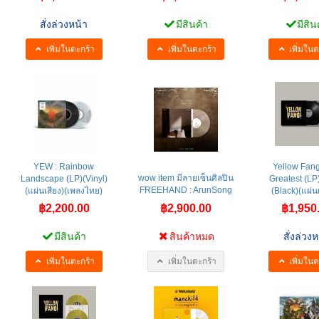
สั่งล่วงหน้า
มีสินค้า
มีสิน
เพิ่มในตะกร้า
เพิ่มในตะกร้า
เพิ่มในต
YEW : Rainbow
Yellow Fang
wow item มีลายเซ็นศิลปิน
Landscape (LP)(Vinyl)
Greatest (LP)
FREEHAND : ArunSong
(แผ่นเสียง)(เพลงไทย)
(Black)(แผ่นเ
฿2,200.00
฿2,900.00
฿1,950
มีสินค้า
สินค้าหมด
สั่งล่วงห
เพิ่มในตะกร้า
เพิ่มในตะกร้า
เพิ่มในต