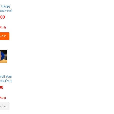
‎: Happy
พลงสากล)
.00
าหมด
ะกร้า
Melt Your
(เพลงไทย)
00
าหมด
ะกร้า