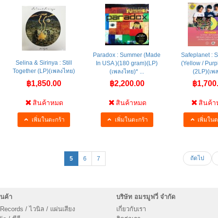
Paradox : Summer (Made
Safeplanet : 
Selina & Sirinya : Still
In USA )(180 gram)(LP)
(Yellow / Purp
Together (LP)(เพลงไทย)
(เพลงไทย)* ...
(2LP)(เพลง
฿1,850.00
฿2,200.00
฿1,700
สินค้าหมด
สินค้าหมด
สินค้
เพิ่มในตะกร้า
เพิ่มในตะกร้า
เพิ่มในต
ถัดไป
5
6
7
นค้า
บริษัท อมรมูฟวี่ จำกัด
 Records / ไวนิล / แผ่นเสียง
เกี่ยวกับเรา