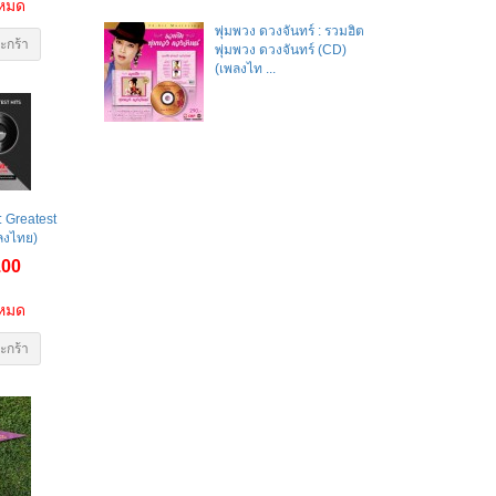
าหมด
พุ่มพวง ดวงจันทร์ : รวมฮิต
ะกร้า
พุ่มพวง ดวงจันทร์ (CD)
(เพลงไท ...
: Greatest
พลงไทย)
.00
าหมด
ะกร้า