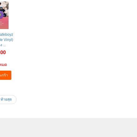
Safeboyz
le Vinyl)
 ...
.00
าหมด
ะกร้า
ท้ายสุด