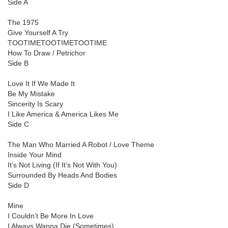
Side A
The 1975
Give Yourself A Try
TOOTIMETOOTIMETOOTIME
How To Draw / Petrichor
Side B
Love It If We Made It
Be My Mistake
Sincerity Is Scary
I Like America & America Likes Me
Side C
The Man Who Married A Robot / Love Theme
Inside Your Mind
It’s Not Living (If It’s Not With You)
Surrounded By Heads And Bodies
Side D
Mine
I Couldn’t Be More In Love
I Always Wanna Die (Sometimes)