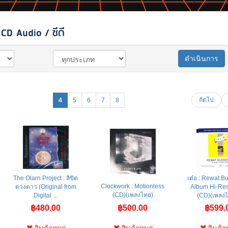
CD Audio / ซีดี
ดำเนินการ
ถัดไป
4
5
6
7
8
The Olarn Project : ลิขิต
เต๋อ : Rewat 
Clockwork : Motionless
ดวงดาว (Original from
Album Hi-Res
(CD)(เพลงไทย)
Digital ...
(CD)(เพลงไท
฿480.00
฿500.00
฿599.