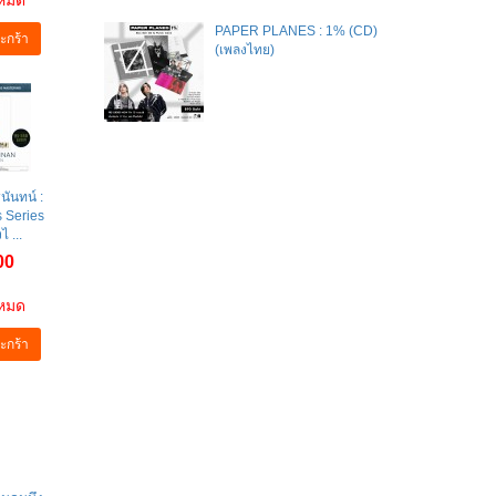
าหมด
PAPER PLANES : 1% (CD)
ะกร้า
(เพลงไทย)
ินันทน์ :
 Series
 ...
00
าหมด
ะกร้า