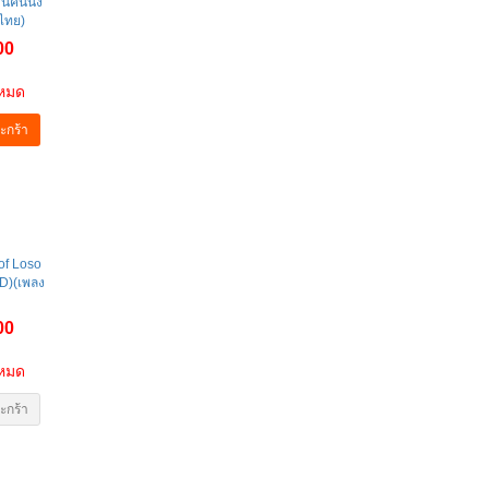
คนคนนึง
ไทย)
00
าหมด
ะกร้า
of Loso
CD)(เพลง
00
าหมด
ะกร้า