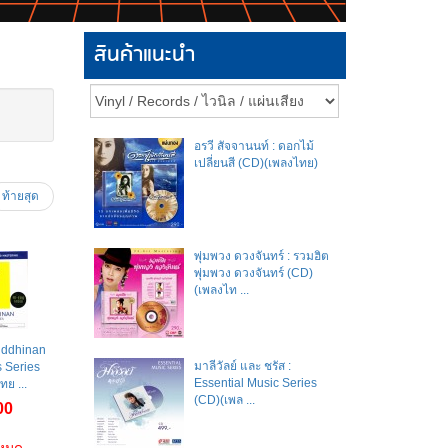
สินค้าแนะนำ
อรวี สัจจานนท์ : ดอกไม้
เปลี่ยนสี (CD)(เพลงไทย)
ท้ายสุด
พุ่มพวง ดวงจันทร์ : รวมฮิต
พุ่มพวง ดวงจันทร์ (CD)
(เพลงไท ...
Buddhinan
มาลีวัลย์​ และ​ ชรัส​ :
 Series
Essential Music Series
ย ...
(CD)(เพล ...
00