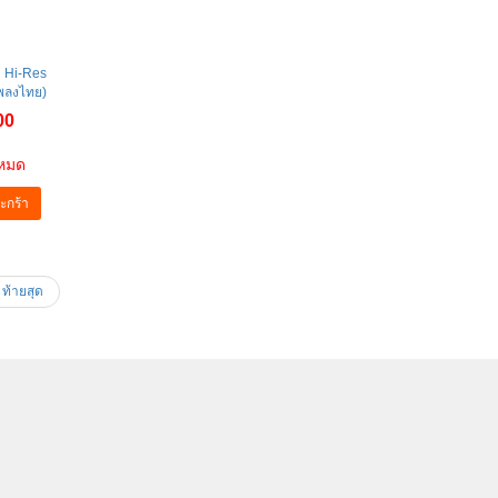
อง Hi-Res
เพลงไทย)
00
าหมด
ะกร้า
ท้ายสุด