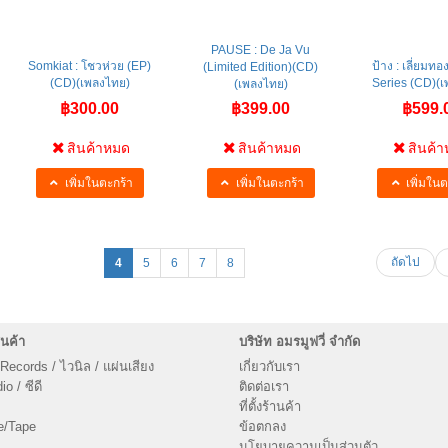
PAUSE : De Ja Vu
Somkiat : โชวห่วย (EP)
ป้าง : เลี่ยมท
(Limited Edition)(CD)
(CD)(เพลงไทย)
Series (CD)(
(เพลงไทย)
฿300.00
฿399.00
฿599.
สินค้าหมด
สินค้าหมด
สินค้
เพิ่มในตะกร้า
เพิ่มในตะกร้า
เพิ่มในต
ถัดไป
4
5
6
7
8
นค้า
บริษัท อมรมูฟวี่ จำกัด
 Records / ไวนิล / แผ่นเสียง
เกี่ยวกับเรา
o / ซีดี
ติดต่อเรา
ที่ตั้งร้านค้า
e/Tape
ข้อตกลง